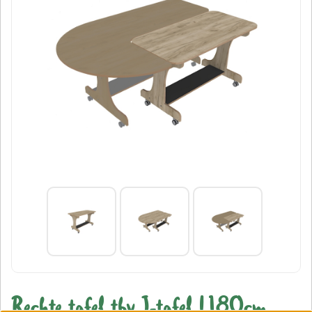
Rechte tafel tbv J-tafel L180cm