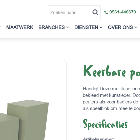
0561-446679
MAATWERK
BRANCHES
DIENSTEN
OVER ONS
Keerbare po
Handig! Deze multifunctione
bekleed met kunstleder. Doo
peuters als voor bso'ers de 
als speelblok om mee te bo
Specificaties
Artikelnummer
: