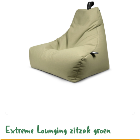
Extreme Lounging zitzak groen