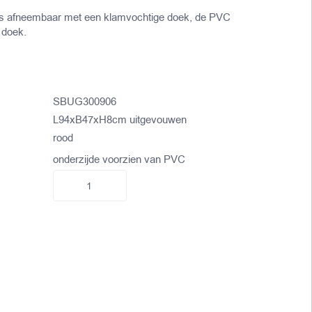
 is afneembaar met een klamvochtige doek, de PVC
 doek.
SBUG300906
L94xB47xH8cm uitgevouwen
rood
onderzijde voorzien van PVC