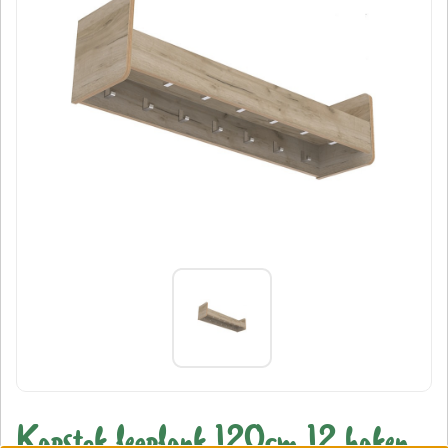
Kapstok legplank 120cm 12 haken