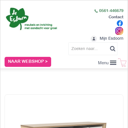
0561-446679
Contact
Mijn Esdoorn
NAAR WEBSHOP >
Menu