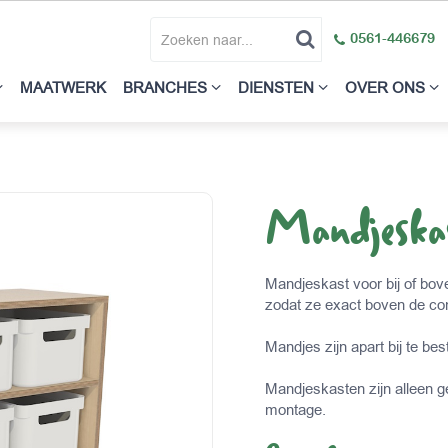
0561-446679
MAATWERK
BRANCHES
DIENSTEN
OVER ONS
Mandjesk
Mandjeskast voor bij of b
zodat ze exact boven de 
​Mandjes zijn apart bij te bes
Mandjeskasten zijn alleen g
montage.