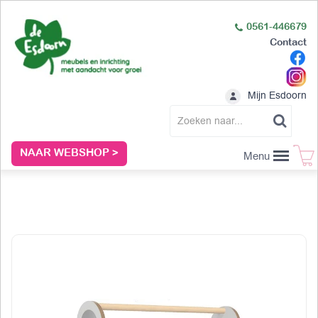
0561-446679
Contact
Mijn Esdoorn
NAAR WEBSHOP >
Menu