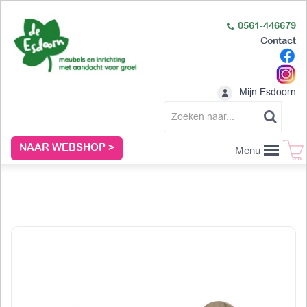
0561-446679
Contact
Mijn Esdoorn
NAAR WEBSHOP >
Menu