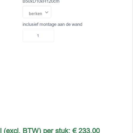
B50xD10xH120cm
berken
inclusief montage aan de wand
l (excl. BTW) per stuk:
€ 233,00