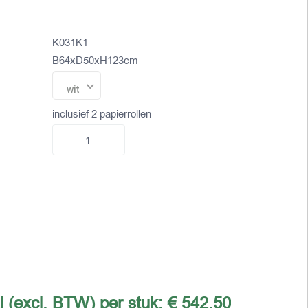
K031K1
B64xD50xH123cm
wit
inclusief 2 papierrollen
l (excl. BTW) per stuk:
€ 542,50