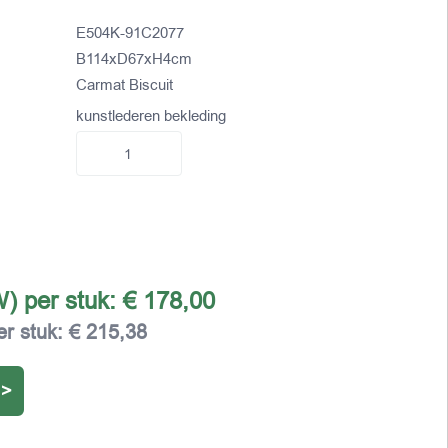
E504K-91C2077
B114xD67xH4cm
Carmat Biscuit
kunstlederen bekleding
W) per stuk:
€ 178,00
er stuk:
€ 215,38
 >