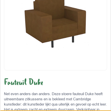
Fauteuil Duke
Net even anders dan anders. Deze stoere fauteuil Duke heeft
uitneembare zitkussens en is bekleed met Cambridge
kunstleder: dit kunstleder lijkt qua uiterlijk en gevoel op echt leer.
Het is extreem zacht en extreem duurzaam. Verkrijgbaar in