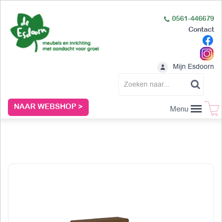
0561-446679
Contact
Mijn Esdoorn
NAAR WEBSHOP >
Menu