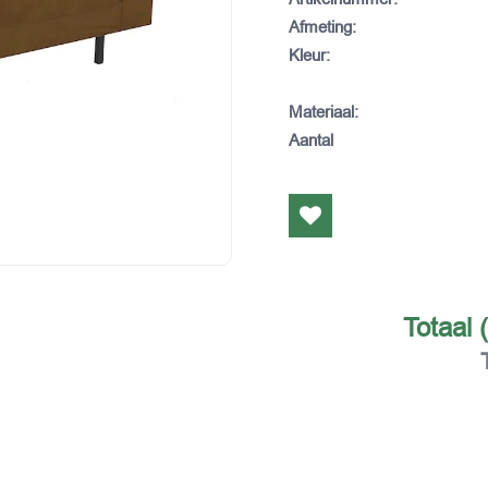
Afmeting
:
Kleur
:
Materiaal
:
Aantal
Totaal 