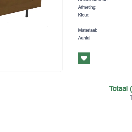
Afmeting
:
Kleur
:
Materiaal
:
Aantal
Totaal 