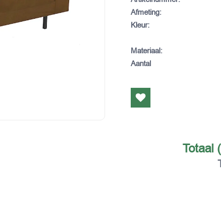
Afmeting
:
Kleur
:
Materiaal
:
Aantal
Totaal 