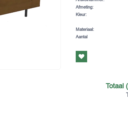
Afmeting
:
Kleur
:
Materiaal
:
Aantal
Totaal 