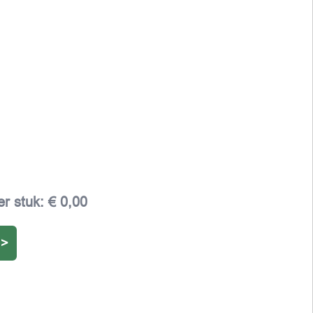
er stuk:
€ 0,00
 >