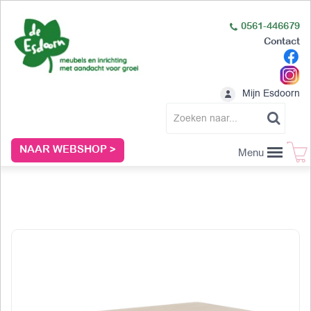
0561-446679
Contact
Mijn Esdoorn
NAAR WEBSHOP >
Menu